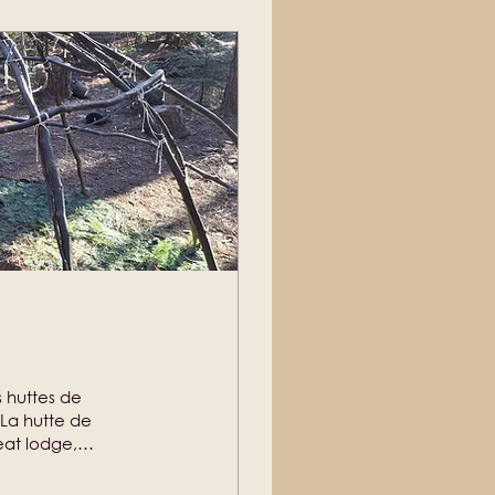
s huttes de
 La hutte de
at lodge,
 corps et de
ents européens, on