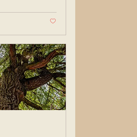
orte de sauna
 vie des cultures
’appuie sur...