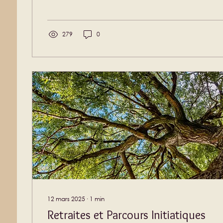
pourrait dire que la hutte de sudation est une s
cérémoniel qui fait partie intégrante du mode de
amérindiennes. Structure et Rituel La cérémonie s
279
0
12 mars 2025
∙
1
min
Retraites et Parcours Initiatiques