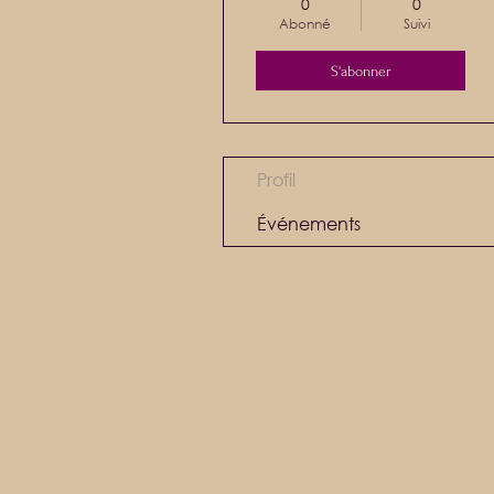
0
0
Abonné
Suivi
S'abonner
Profil
Événements