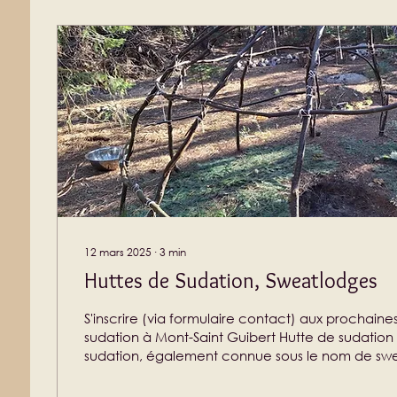
12 mars 2025
∙
3
min
Huttes de Sudation, Sweatlodges
S'inscrire (via formulaire contact) aux prochaine
sudation à Mont-Saint Guibert Hutte de sudation
sudation, également connue sous le nom de swe
temazcal ou inipi, est un rituel de purification du
l’esprit. Si l’on voulait comparer avec des élém