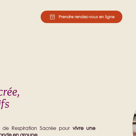
Prendre rendez-vous en ligne
crée,
ifs
ifs de Respiration Sacrée pour
vivre une
fonde en groupe
.