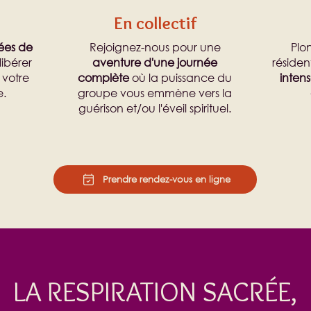
En collectif
ées de
Rejoignez-nous pour une
Plo
ibérer
aventure d'une journée
résiden
 votre
complète
où la puissance du
intens
e.
groupe vous emmène vers la
guérison et/ou l'éveil spirituel.
Prendre rendez-vous en ligne
LA RESPIRATION SACRÉE,