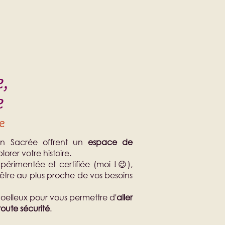
e,
e
re
ion Sacrée offrent un
espace de
orer votre histoire
.
rimentée et certifiée (moi !😉),
être au plus proche de vos besoins
oelleux pour vous permettre d'
aller
toute sécurité
.