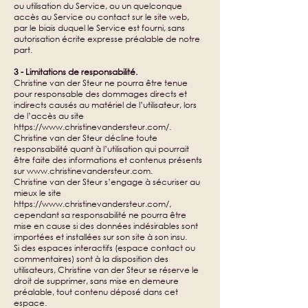
ou utilisation du Service, ou un quelconque
accès au Service ou contact sur le site web,
par le biais duquel le Service est fourni, sans
autorisation écrite expresse préalable de notre
part.
3 - Limitations de responsabilité.
Christine van der Steur ne pourra être tenue
pour responsable des dommages directs et
indirects causés au matériel de l’utilisateur, lors
de l’accès au site
https://www.christinevandersteur.com/.
Christine van der Steur décline toute
responsabilité quant à l’utilisation qui pourrait
être faite des informations et contenus présents
sur
www.christinevandersteur.com
.
Christine van der Steur s’engage à sécuriser au
mieux le site
https://www.christinevandersteur.com/,
cependant sa responsabilité ne pourra être
mise en cause si des données indésirables sont
importées et installées sur son site à son insu.
Si des espaces interactifs (espace contact ou
commentaires) sont à la disposition des
utilisateurs, Christine van der Steur se réserve le
droit de supprimer, sans mise en demeure
préalable, tout contenu déposé dans cet
espace.