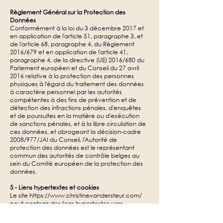
Règlement Général sur la Protection des
Données
Conformément à la loi du 3 décembre 2017 et
en application de l'article 51, paragraphe 3, et
de l'article 68, paragraphe 4, du Règlement
2016/679 et en application de l'article 41,
paragraphe 4, de la directive (UE) 2016/680 du
Parlement européen et du Conseil du 27 avril
2016 relative à la protection des personnes
physiques à l'égard du traitement des données
à caractère personnel par les autorités
compétentes à des fins de prévention et de
détection des infractions pénales, d'enquêtes
et de poursuites en la matière ou d'exécution
de sanctions pénales, et à la libre circulation de
ces données, et abrogeant la décision-cadre
2008/977/JAI du Conseil, l'Autorité de
protection des données est le représentant
commun des autorités de contrôle belges au
sein du Comité européen de la protection des
données.
5 - Liens hypertextes et cookies
Le site
https://www.christinevandersteur.com/
peut contenir des liens hypertextes vers
d’autres sites et dégage toute responsabilité à
propos de ces liens externes ou des liens créés