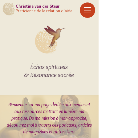
Christine
van der Steur
Praticienne de la relation d’aide
Échos spirituels
& Résonance sacrée
Bienvenue sur ma page dédiée aux médias et
aux ressources mettant en lumière ma
pratique. De m
a mission à mon approche,
découvrez-moi à travers ces podcasts, articles
de magazines et autres liens.