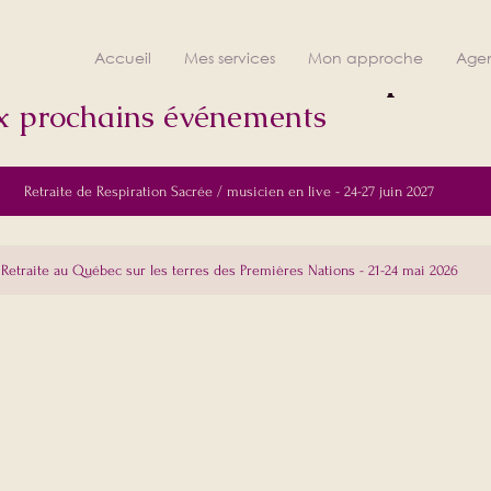
 et Parcours Initiatiques
Accueil
Mes services
Mon approche
Age
ux prochains événements
Retraite de Respiration Sacrée / musicien en live - 24-27 juin 2027
Retraite au Québec sur les terres des Premières Nations - 21-24 mai 2026