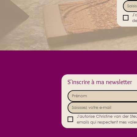
J'
de
S'inscrire à ma newsletter
J'autorise Christine van der St
emails qui respectent mes valeu