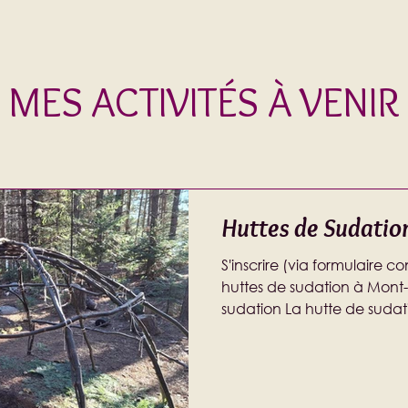
MES ACTIVITÉS À VENIR
Huttes de Sudatio
S'inscrire (via formulaire 
huttes de sudation à Mont-
sudation La hutte de suda
sous le nom de sweat lodge,
rituel de purification du corp
voulait comparer avec de
pourrait dire que la hutte 