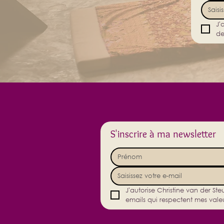
J'
de
S'inscrire à ma newsletter
J'autorise Christine van der St
emails qui respectent mes valeu