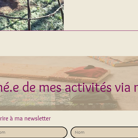
sauna cérémoniel qui fait 
de vie des cultures amérind
La cérémon
é.e de mes activités via
crire à ma newsletter