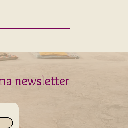
partie intégrante du mode
iennes. Structure et Rituel
 ma newsletter