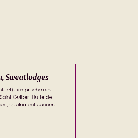
n, Sweatlodges
contact) aux prochaines
Saint Guibert Hutte de
tion, également connue
 temazcal ou inipi, est un
s et de l’esprit. Si l’on
s éléments européens, on
de sudation est une sorte de